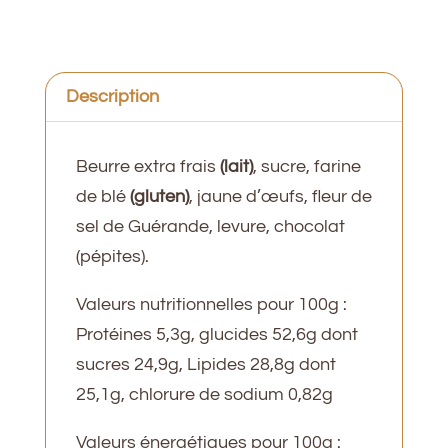
Pépites
de
chocolats
120g
Description
Beurre extra frais
(lait)
, sucre, farine
de blé
(gluten)
, jaune d’œufs, fleur de
sel de Guérande, levure, chocolat
(pépites).
Valeurs nutritionnelles pour 100g :
Protéines 5,3g, glucides 52,6g dont
sucres 24,9g, Lipides 28,8g dont
25,1g, chlorure de sodium 0,82g
Valeurs énergétiques pour 100g :