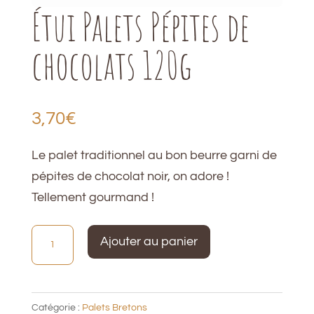
Étui Palets Pépites de
chocolats 120g
3,70
€
Le palet traditionnel au bon beurre garni de
pépites de chocolat noir, on adore !
Tellement gourmand !
quantité
Ajouter au panier
de
Étui
Palets
Catégorie :
Palets Bretons