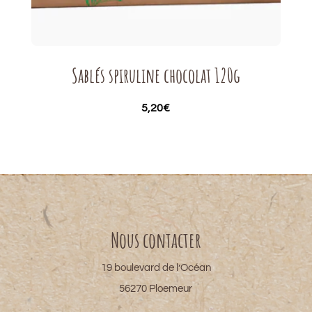
Sablés spiruline chocolat 120g
5,20
€
Nous contacter
19 boulevard de l’Océan
56270 Ploemeur