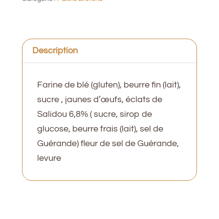
de
caramels
260g
Description
Farine de blé (gluten), beurre fin (lait),
sucre , jaunes d’œufs, éclats de
Salidou 6,8% ( sucre, sirop de
glucose, beurre frais (lait), sel de
Guérande) fleur de sel de Guérande,
levure