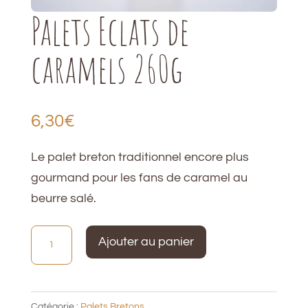
Palets Eclats de
caramels 260g
6,30
€
Le palet breton traditionnel encore plus
gourmand pour les fans de caramel au
beurre salé.
quantité
Ajouter au panier
de
Palets
Eclats
Catégorie :
Palets Bretons