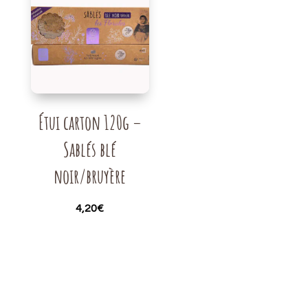
Étui carton 120g –
Sablés blé
noir/bruyère
4,20
€