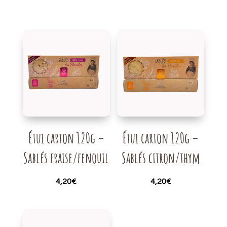
Étui carton 120g –
Étui carton 120g –
Sablés fraise/fenouil
Sablés citron/thym
4,20
€
4,20
€