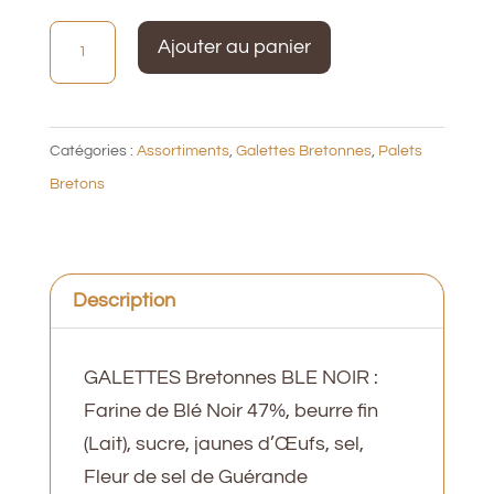
quantité
Ajouter au panier
de
Etui
carré
Catégories :
Assortiments
,
Galettes Bretonnes
,
Palets
170g
Bretons
Assortiment
blé
noir
Description
GALETTES Bretonnes BLE NOIR :
Farine de Blé Noir 47%, beurre fin
(Lait), sucre, jaunes d’Œufs, sel,
Fleur de sel de Guérande