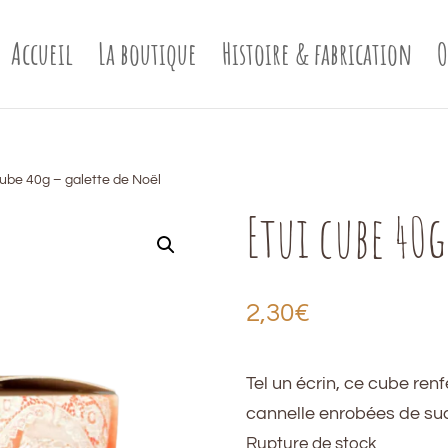
Accueil
La boutique
Histoire & fabrication
O
cube 40g – galette de Noël
Etui cube 40g
2,30
€
Tel un écrin, ce cube ren
cannelle enrobées de suc
Rupture de stock