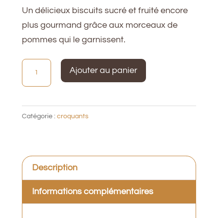
Un délicieux biscuits sucré et fruité encore
plus gourmand grâce aux morceaux de
pommes qui le garnissent.
quantité
Ajouter au panier
de
Croquants
noisettes
Catégorie :
croquants
&
pommes
Description
Informations complémentaires