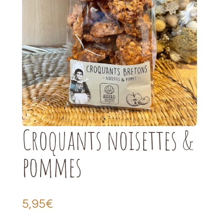
Croquants noisettes &
pommes
5,95
€