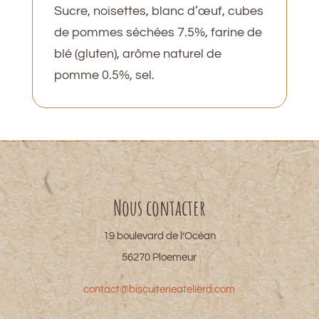
Sucre, noisettes, blanc d’œuf, cubes
de pommes séchées 7.5%, farine de
blé (gluten), arôme naturel de
pomme 0.5%, sel.
Nous contacter
19 boulevard de l’Océan
56270 Ploemeur
contact@biscuiterieatelierd.com