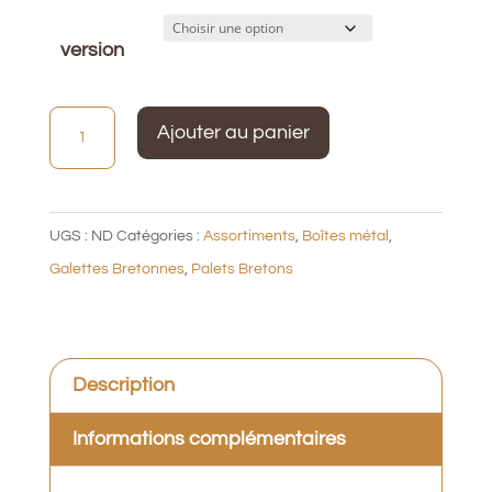
version
quantité
Ajouter au panier
de
Boite
métal
UGS :
ND
Catégories :
Assortiments
,
Boîtes métal
,
350g
Galettes Bretonnes
,
Palets Bretons
Bernard
Assortiment
Description
Informations complémentaires