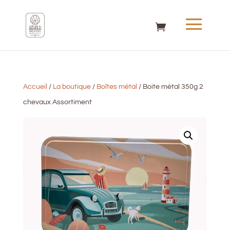
Accueil
/
La boutique
/
Boîtes métal
/ Boite métal 350g 2
chevaux Assortiment