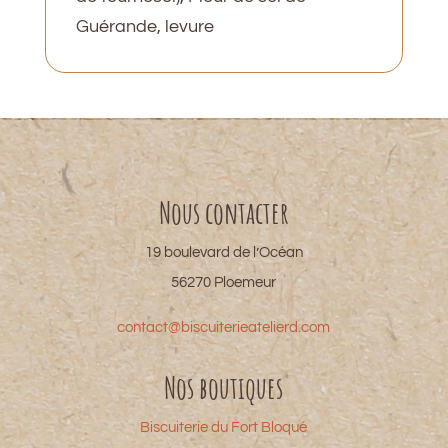
Guérande, levure
Nous contacter
19 boulevard de l’Océan
56270 Ploemeur
contact@biscuiterieatelierd.com
Nos boutiques
Biscuiterie du Fort Bloqué