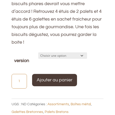
biscuits phares devrait vous mettre
à
d’accord ! Retrouvez 4 étuis de 2 palets et 4
10,80€
étuis de 6 galettes en sachet fraicheur pour
toujours plus de gourmandise. Une fois les
biscuits dégustez, vous pourrez garder la
boite !
version
quantité
Ajouter au panier
de
Boite
métal
UGS :
ND
Catégories :
Assortiments
,
Boîtes métal
,
350g
Galettes Bretonnes
,
Palets Bretons