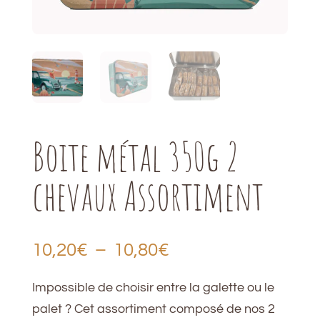
Boite métal 350g 2
chevaux Assortiment
Plage
10,20
€
–
10,80
€
de
Impossible de choisir entre la galette ou le
prix :
palet ? Cet assortiment composé de nos 2
10,20€